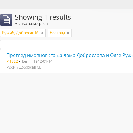
Showing 1 results
Archival description
Ружић, Добросав М.
Београд
Преглед имовног стања дома Доброслава и Олге Руж
Р 1322
Item
1912-01-14
Ружић, Добросав М.