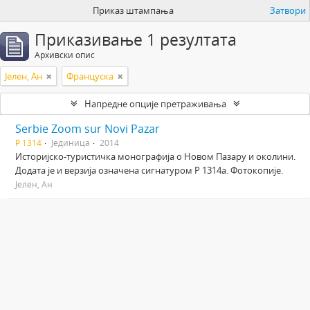
Приказ штампања
Затвори
Приказивање 1 резултата
Архивски опис
Јелен, Ан
Француска
Напредне опције претраживања
Serbie Zoom sur Novi Pazar
Р 1314
Јединица
2014
Историјско-туристичка монографија о Новом Пазару и околини.
Додата је и верзија означена сигнатуром Р 1314а. Фотокопије.
Јелен, Ан