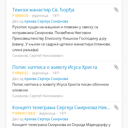
Темски манастир Св. Ђорђа
Р 699/I/20
Јединица
19??
Део од
Архива Сергеја Смирнова
Рукопис куцан на машини и повезан у свеску са
исправкама Смирнова. Посвећена Његовом
Преосвештенству Епископу Нишком Господину д-ру
Јовану. У књизи се садрже цртежи манастира (планови,
слике рељефа).
Смирнов, Сергей Николаевич
Попис натписа о животу Исуса Христа
Р 699/I/22
Јединица
19??
Део од
Архива Сергеја Смирнова
Попис натписа о животу Исуса Христа писан обичном
оловком.
Смирнов, Сергей Николаевич
Концепт телеграма Сергеја Смирнова Николају Теофиловичу (Богдановичу) Мајендорфу
Р 699/II/1/38/3
Јединица
19??
Део од
Архива Сергеја Смирнова
Концепт телеграма Смирнова из Охрида Мајендорфу у