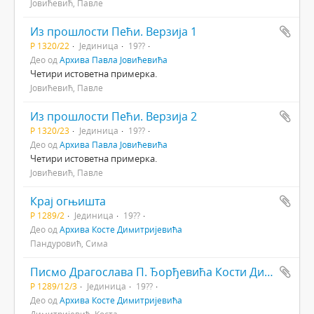
Јовићевић, Павле
Из прошлости Пећи. Верзија 1
Р 1320/22
Јединица
19??
Део од
Архива Павла Јовићевића
Четири истоветна примерка.
Јовићевић, Павле
Из прошлости Пећи. Верзија 2
Р 1320/23
Јединица
19??
Део од
Архива Павла Јовићевића
Четири истоветна примерка.
Јовићевић, Павле
Крај огњишта
Р 1289/2
Јединица
19??
Део од
Архива Косте Димитријевића
Пандуровић, Сима
Писмо Драгослава П. Ђорђевића Кости Димитирјевићу
Р 1289/12/3
Јединица
19??
Део од
Архива Косте Димитријевића
Димитријевић, Коста