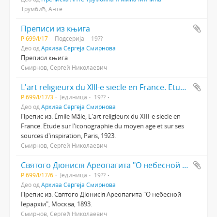
Трумбић, Анте
Преписи из књига
Р 699/I/17
Подсерија
19??
Део од
Архива Сергеја Смирнова
Преписи књига
Смирнов, Сергей Николаевич
L'art religieurx du XIII-e siecle en France. Etude sur l'iconographie du moyen age et sur ses sources d'inspiration
Р 699/I/17/3
Јединица
19??
Део од
Архива Сергеја Смирнова
Препис из: Émile Mâle, L'art religieurx du XIII-e siecle en
France. Etude sur l'iconographie du moyen age et sur ses
sources d'inspiration, Paris, 1923.
Смирнов, Сергей Николаевич
Святого Дiонисiя Ареопагита "О небесной Iерархiи"
Р 699/I/17/6
Јединица
19??
Део од
Архива Сергеја Смирнова
Препис из: Святого Дiонисiя Ареопагита "О небесной
Iерархiи", Москва, 1893.
Смирнов, Сергей Николаевич