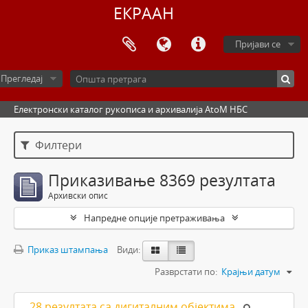
ЕКРААН
Пријави се
Прегледај
Електронски каталог рукописа и архивалија AtoM НБС
Филтери
Приказивање 8369 резултата
Архивски опис
Напредне опције претраживања
Приказ штампања
Види:
Разврстати по:
Крајњи датум
28 резултата са дигиталним објектима