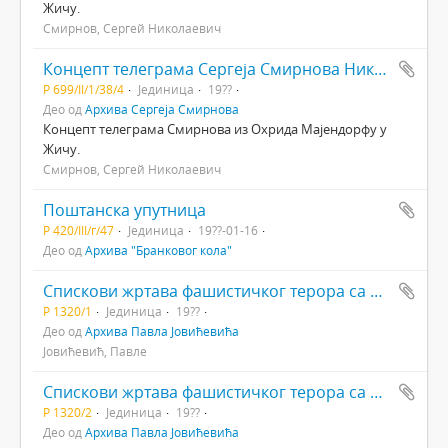
Жичу.
Смирнов, Сергей Николаевич
Концепт телеграма Сергеја Смирнова Николају Теофиловичу (Богдановичу) Мајендорфу
Р 699/II/1/38/4
Јединица
19??
Део од
Архива Сергеја Смирнова
Концепт телеграма Смирнова из Охрида Мајендорфу у
Жичу.
Смирнов, Сергей Николаевич
Поштанска упутница
Р 420/III/г/47
Јединица
19??-01-16
Део од
Архива "Бранковог кола"
Спискови жртава фашистичког терора са подручја општине Пећ. Додатак: на албанском језику за жртве албанске националности
Р 1320/1
Јединица
19??
Део од
Архива Павла Јовићевића
Јовићевић, Павле
Спискови жртава фашистичког терора са подручја општине Пећ 1943. Додатак: на албанском језику за жртве албанске националности
Р 1320/2
Јединица
19??
Део од
Архива Павла Јовићевића