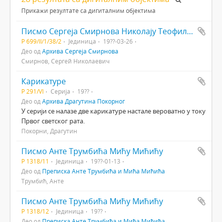
Прикажи резултате са дигиталним објектима
Писмо Сергеја Смирнова Николају Теофиловичу (Богдановичу) Мајендорфу
Р 699/II/1/38/2
Јединица
19??-03-26
Део од
Архива Сергеја Смирнова
Смирнов, Сергей Николаевич
Карикатуре
Р 291/VI
Серија
19??
Део од
Архива Драгутина Покорног
У серији се налазе две карикатуре настале вероватно у току
Првог светског рата.
Покорни, Драгутин
Писмо Анте Трумбића Мићу Мићићу
Р 1318/11
Јединица
19??-01-13
Део од
Преписка Анте Трумбића и Мића Мићића
Трумбић, Анте
Писмо Анте Трумбића Мићу Мићићу
Р 1318/12
Јединица
19??
Део од
Преписка Анте Трумбића и Мића Мићића