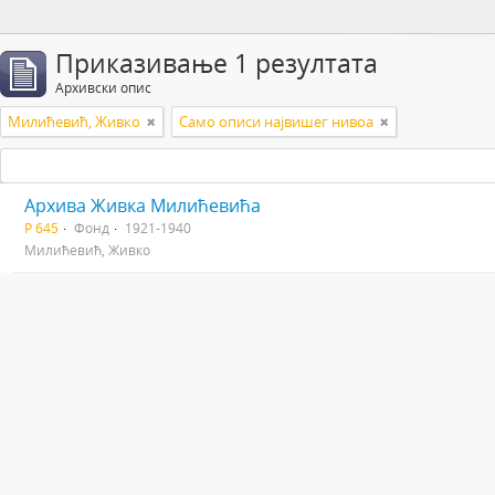
Приказивање 1 резултата
Архивски опис
Милићевић, Живко
Само описи највишег нивоа
Архива Живка Милићевића
Р 645
Фонд
1921-1940
Милићевић, Живко