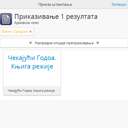
Приказ штампања
Затвори
Приказивање 1 резултата
Архивски опис
Бекет, Семјуел
Напредне опције претраживања
Чекајући Годоа.
Књига режије
Чекајући Годоа. Књига режије