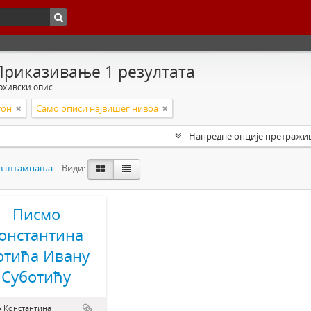
Приказивање 1 резултата
рхивски опис
тон
Само описи највишег нивоа
Напредне опције претражи
з штампања
Види:
Писмо
онстантина
отића Ивану
Суботићу
 Константина