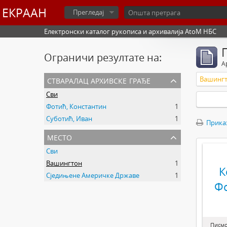
ЕКРААН
Прегледај
Електронски каталог рукописа и архивалија AtoM НБС
Ограничи резултате на:
А
стваралац архивске грађе
Вашинг
Сви
Фотић, Константин
1
Суботић, Иван
1
Прика
место
Сви
Вашингтон
1
К
Сједињене Америчке Државе
1
Ф
Писмо