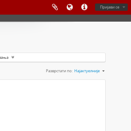
Пријави се
вања
Разврстати по:
Најактуелније