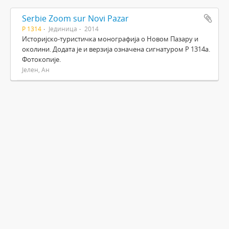
Serbie Zoom sur Novi Pazar
Р 1314
Јединица
2014
Историјско-туристичка монографија о Новом Пазару и
околини. Додата је и верзија означена сигнатуром Р 1314а.
Фотокопије.
Јелен, Ан