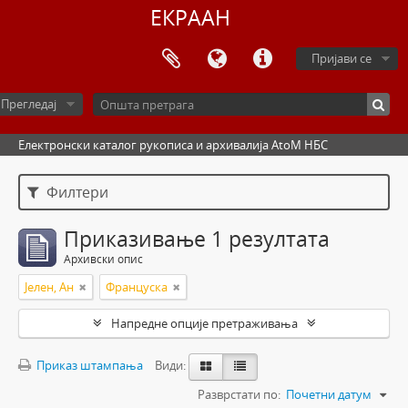
ЕКРААН
Пријави се
Прегледај
Електронски каталог рукописа и архивалија AtoM НБС
Филтери
Приказивање 1 резултата
Архивски опис
Јелен, Ан
Француска
Напредне опције претраживања
Приказ штампања
Види:
Разврстати по:
Почетни датум