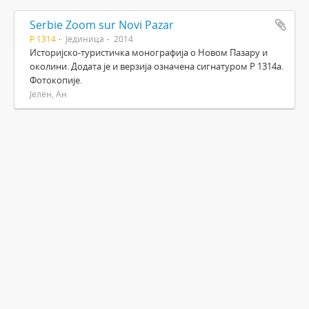
Serbie Zoom sur Novi Pazar
Р 1314
Јединица
2014
Историјско-туристичка монографија о Новом Пазару и
околини. Додата је и верзија означена сигнатуром Р 1314а.
Фотокопије.
Јелен, Ан