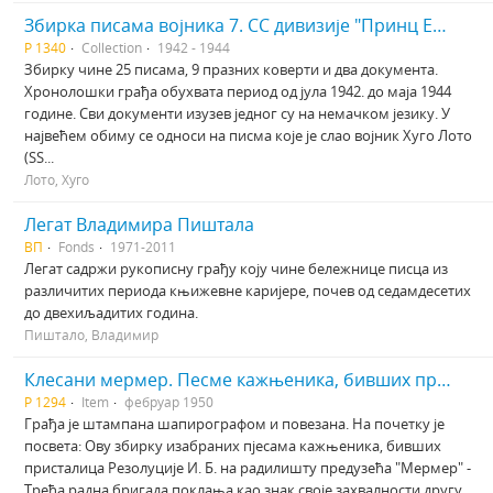
Збирка писама војника 7. СС дивизије "Принц Еуген"
Р 1340
Collection
1942 - 1944
Збирку чине 25 писама, 9 празних коверти и два документа.
Хронолошки грађа обухвата период од јула 1942. до маја 1944
године. Сви документи изузев једног су на немачком језику. У
највећем обиму се односи на писма које је слао војник Хуго Лото
(SS...
Лото, Хуго
Легат Владимира Пиштала
ВП
Fonds
1971-2011
Легат садржи рукописну грађу коју чине бележнице писца из
различитих периода књижевне каријере, почев од седамдесетих
до двехиљадитих година.
Пиштало, Владимир
Клесани мермер. Песме кажњеника, бивших присталица Резолуције Информбироа
Р 1294
Item
фебруар 1950
Грађа је штампана шапирографом и повезана. На почетку је
посвета: Ову збирку изабраних пјесама кажњеника, бивших
присталица Резолуције И. Б. на радилишту предузећа "Мермер" -
Трећа радна бригада поклања као знак своје захвалности другу, ...