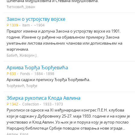
Шћепана Мијушковића и Стевана Мијушковића.
Ћетковић, Јован
Закон о устројству војске
Р 1339
Item
~1904
Предлог измена и допуна Закона о устројству војске из 1901.
године. Измене су рађене на објављеном примерку Закона
уметањем листова измењених чланова или дописивањем на
маргинама.
Бабић, Живојин Ј.
Архива Ђорђа Ђорђевића
Р 633
Fonds
1884 - 1898
Архива садржи преписку Ђорђа Ђорђевића.
Ђорђевић, Ђорђе
Збирка рукописа Клода Авлина
Р 1342
Collection
1933 - 1973
Рукописи се односе на XI међународни конгрес П.Е.Н. клубова
који је одржан у Дубровнику 25-27. маја 1933. године и на којем је
учествовао и Клод Авлин. Уз њих је и порука коју је аутор послао
Народној библиотеци Србије поводом отварања нове зграде...
Авлин, Клод