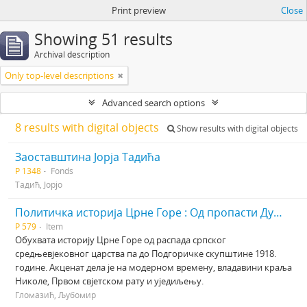
Print preview
Close
Showing 51 results
Archival description
Only top-level descriptions
Advanced search options
8 results with digital objects
Show results with digital objects
Заоставштина Јорја Тадића
Р 1348
Fonds
Тадић, Јорјо
Политичка историја Црне Горе : Од пропасти Душановог царства до уједињења 1918.
Р 579
Item
Обухвата историју Црне Горе од распада српског
средњевјековног царства па до Подгоричке скупштине 1918.
године. Акценат дела је на модерном времену, владавини краља
Николе, Првом свјетском рату и уједиљењу.
Гломазић, Љубомир