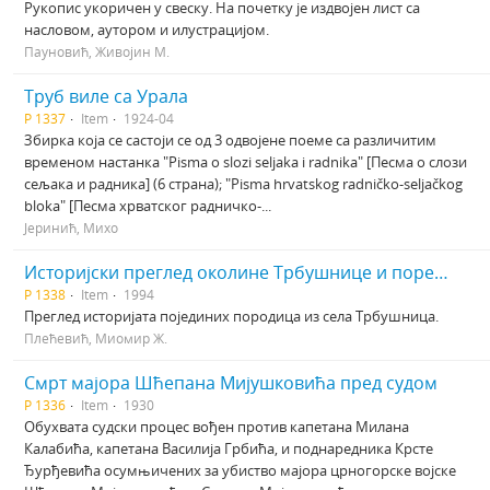
Рукопис укоричен у свеску. На почетку је издвојен лист са
насловом, аутором и илустрацијом.
Пауновић, Живојин М.
Труб виле са Урала
Р 1337
Item
1924-04
Збирка која се састоји се од 3 одвојене поеме са различитим
временом настанка "Pisma o slozi seljaka i radnika" [Песма о слози
сељака и радника] (6 страна); "Pisma hrvatskog radničko-seljačkog
bloka" [Песма хрватског радничко-...
Јеринић, Михо
Историјски преглед околине Трбушнице и порекло становништва Трбушнице Књ.2
Р 1338
Item
1994
Преглед историјата појединих породица из села Трбушница.
Плећевић, Миомир Ж.
Смрт мајора Шћепана Мијушковића пред судом
Р 1336
Item
1930
Обухвата судски процес вођен против капетана Милана
Калабића, капетана Василија Грбића, и поднаредника Крсте
Ђурђевића осумњичених за убиство мајора црногорске војске