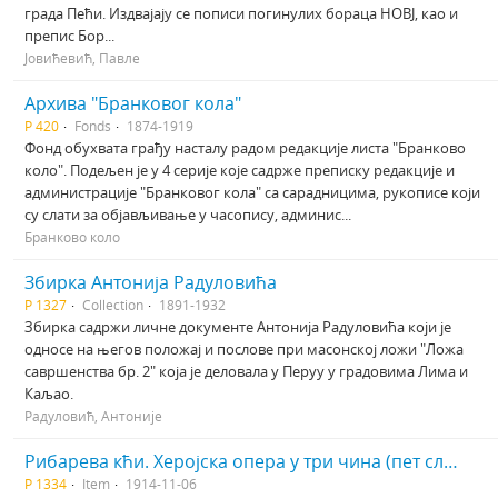
града Пећи. Издвајају се пописи погинулих бораца НОВЈ, као и
препис Бор...
Јовићевић, Павле
Архива "Бранковог кола"
Р 420
Fonds
1874-1919
Фонд обухвата грађу насталу радом редакције листа "Бранково
коло". Подељен је у 4 серије које садрже преписку редакције и
администрације "Бранковог кола" са сарадницима, рукописе који
су слати за објављивање у часопису, админис...
Бранково коло
Збирка Антонија Радуловића
Р 1327
Collection
1891-1932
Збирка садржи личне документе Антонија Радуловића који је
односе на његов положај и послове при масонској ложи "Ложа
савршенства бр. 2" која је деловала у Перуу у градовима Лима и
Каљао.
Радуловић, Антоније
Рибарева кћи. Херојска опера у три чина (пет слика)
Р 1334
Item
1914-11-06