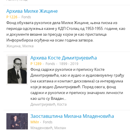
Архива Милке Жицине
Р 1226
Fonds
Фонд обухвата рукописе дела Милке Жицине, њена писма из
периода одслужења казне у КДП Столац од 1953-1955. године, као
и документе везане за пресуду којом је као присталица
Информбироа осуђена на осам година затвора.
Жицина, Милка
Архива Косте Димитријевића
Р 1289
Fonds
1899 - 2019
Фонд садржи рукописе и преписку Косте
Димитријевића, као и аудио и аудиовизуелну грађу
(на касетама и компакт дисковима) са интервјуима
које је водио Димитријевић. Поред овога, фонд
садржи и рукописе и преписку значајних личности
као што су Владан...
Димитријевић, Коста
Заоставштина Милана Младеновића
МMл
Fonds
Младеновић, Милан