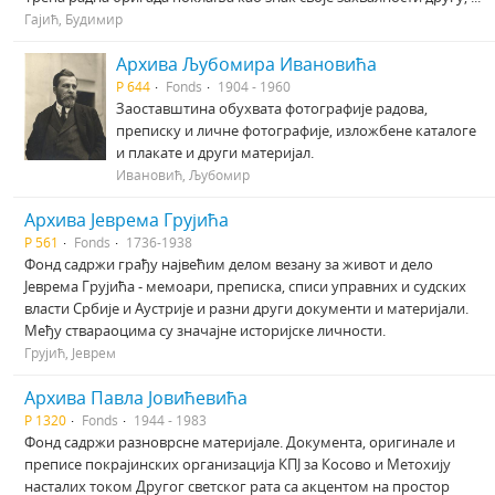
Гајић, Будимир
Архива Љубомира Ивановића
Р 644
Fonds
1904 - 1960
Заоставштина обухвата фотографије радова,
преписку и личне фотографије, изложбене каталоге
и плакате и други материјал.
Ивановић, Љубомир
Архива Јеврема Грујића
Р 561
Fonds
1736-1938
Фонд садржи грађу највећим делом везану за живот и дело
Јеврема Грујића - мемоари, преписка, списи управних и судских
власти Србије и Аустрије и разни други документи и материјали.
Међу ствараоцима су значајне историјске личности.
Грујић, Јеврем
Архива Павла Јовићевића
Р 1320
Fonds
1944 - 1983
Фонд садржи разноврсне материјале. Документа, оригинале и
преписе покрајинских организација КПЈ за Косово и Метохију
насталих током Другог светског рата са акцентом на простор