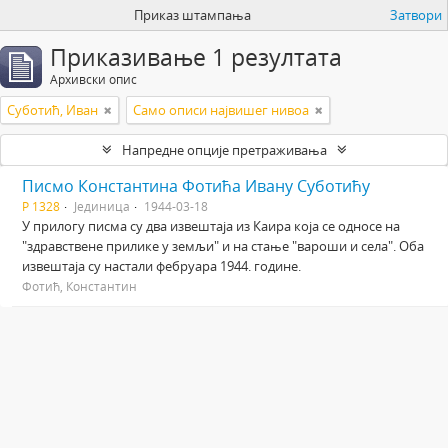
Приказ штампања
Затвори
Приказивање 1 резултата
Архивски опис
Суботић, Иван
Само описи највишег нивоа
Напредне опције претраживања
Писмо Константина Фотића Ивану Суботићу
Р 1328
Јединица
1944-03-18
У прилогу писма су два извештаја из Каира која се односе на
"здравствене прилике у земљи" и на стање "вароши и села". Оба
извештаја су настали фебруара 1944. године.
Фотић, Константин