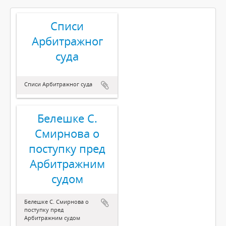
Списи
Арбитражног
суда
Списи Арбитражног суда
Белешке С.
Смирнова о
поступку пред
Арбитражним
судом
Белешке С. Смирнова о
поступку пред
Арбитражним судом