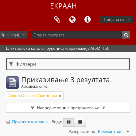
ЕКРААН
Пријави се
Прегледај
Електронски каталог рукописа и архивалија AtoM НБС
Филтери
Приказивање 3 резултата
Архивски опис
Архива Сергеја Смирнова
Напредне опције претраживања
Приказ штампања
Види:
Разврстати по:
Релевантност