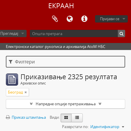
ЕКРААН
Пријави се
Прегледај
Електронски каталог рукописа и архивалија AtoM НБС
Филтери
Приказивање 2325 резултата
Архивски опис
Београд
Напредне опције претраживања
Приказ штампања
Види:
Разврстати по:
Идентификатор