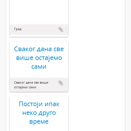
Град
Сваког дана све
више остајемо
сами
Сваког дана све више
остајемо сами
Постоји ипак
неко друго
време