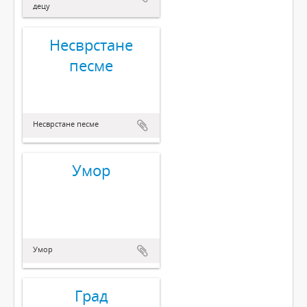
децу
Несврстане
песме
Несврстане песме
Умор
Умор
Град