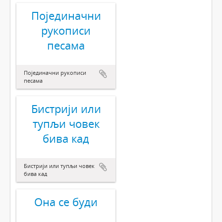
Појединачни
рукописи
песама
Појединачни рукописи
песама
Бистрији или
тупљи човек
бива кад
Бистрији или тупљи човек
бива кад
Она се буди