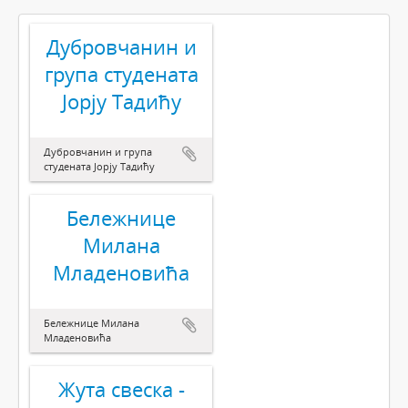
Дубровчанин и
група студената
Јорју Тадићу
Дубровчанин и група
студената Јорју Тадићу
Бележнице
Милана
Младеновића
Бележнице Милана
Младеновића
Жута свеска -