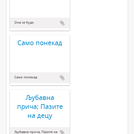
Она се буди
Само понекад
Само понекад
Љубавна
прича; Пазите
на децу
Љубавна прича; Пазите на