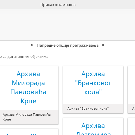
Приказ штампања
Напредне опције претраживања
е са дигиталним објектима
Архива
Архива
Милорада
"Бранковог
Павловића
кола"
Крпе
Архива "Бранковог кола"
А
Архива Милорада Павловића
Крпе
Архива
Драгомира