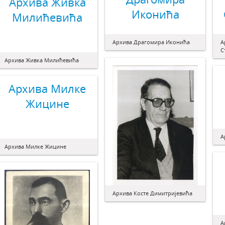
Архива Живка
Иконића
Милићевића
Архива Драгомира Иконића
А
С
Архива Живка Милићевића
Архива Милке
Жицине
А
Архива Милке Жицине
Архива Косте Димитријевића
А