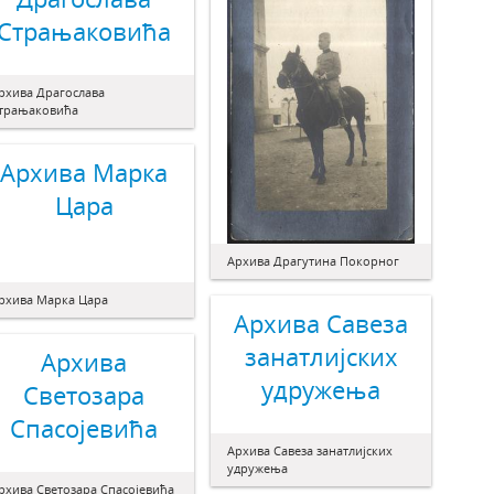
Страњаковића
рхива Драгослава
трањаковића
Архива Марка
Цара
Архива Драгутина Покорног
рхива Марка Цара
Архива Савеза
занатлијских
Архива
удружења
Светозара
Спасојевића
Архива Савеза занатлијских
удружења
рхива Светозара Спасојевића