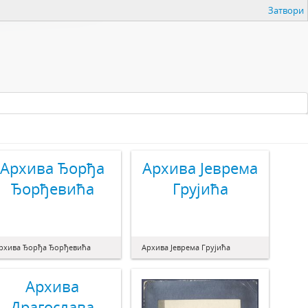
Затвори
Архива Ђорђа
Архива Јеврема
Ђорђевића
Грујића
рхива Ђорђа Ђорђевића
Архива Јеврема Грујића
Архива
Драгослава