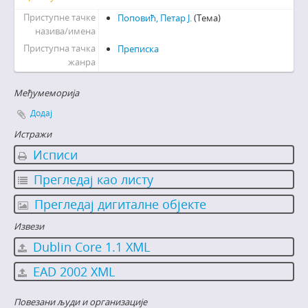
Приступне тачке
Поповић, Петар Ј.
(Тема)
назива/имена
Приступна тачка
Преписка
жанра
Међумеморија
Додај
Истражи
Исписи
Прегледај као листу
Прегледај дигиталне објекте
Извези
Dublin Core 1.1 XML
EAD 2002 XML
Повезани људи и организације