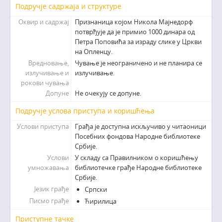
Подручје садржаја и структуре
Оквир и садржај
Признаница којом Никола Мајнедорф
потврђује да је примио 1000 динара од
Петра Поповића за израду слике у Цркви
на Опленцу.
Вредновање,
Чување је неограничено и не планира се
излучивање и
излучивање.
рокови чувања
Допуне
Не очекују се допуне.
Подручје услова приступа и коришћења
Услови приступа
Грађа је доступна искључиво у читаоници
Посебних фондова Народне библиотеке
Србије.
Услови
У складу са Правилником о коришћењу
умножавања
библиотечке грађе Народне библиотеке
Србије.
Језик грађе
Српски
Писмо грађе
Ћирилица
Приступне тачке