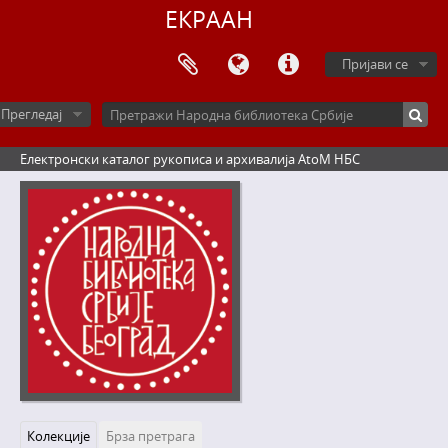
ЕКРААН
Пријави се
Прегледај
Електронски каталог рукописа и архивалија AtoM НБС
Колекције
Брза претрага