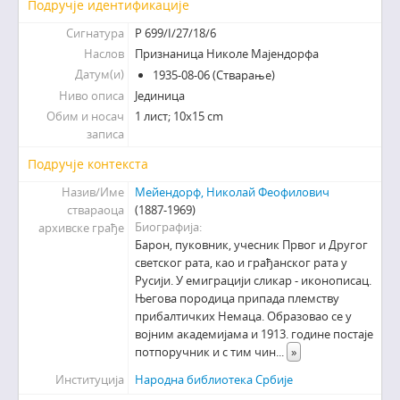
Подручје идентификације
Сигнатура
Р 699/I/27/18/6
Наслов
Признаница Николе Мaјендорфа
Датум(и)
1935-08-06 (Стварање)
Ниво описа
Јединица
Обим и носач
1 лист; 10х15 cm
записа
Подручје контекста
Назив/Име
Мейендорф, Николай Феофилович
ствараоца
(1887-1969)
Биографија
архивске грађе
Барон, пуковник, учесник Првог и Другог
светског рата, као и грађанског рата у
Русији. У емиграцији сликар - иконописац.
Његова породица припада племству
прибалтичких Немаца. Образовао се у
војним академијама и 1913. године постаје
потпоручник и с тим чин
...
»
Институција
Народна библиотека Србије